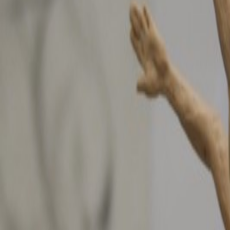
Нравится
0
Добавлено
29 янв. 2019 г.
6414
Художественный лицей. 9-11 класс. 2019
Год
2019
Класс / курс
9 класс
Сохранить
Похожие работы