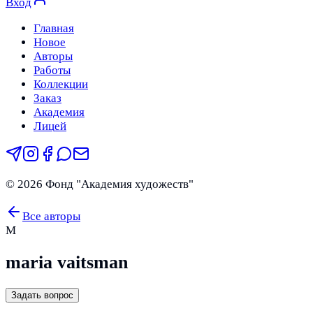
Вход
Главная
Новое
Авторы
Работы
Коллекции
Заказ
Академия
Лицей
©
2026
Фонд "Академия художеств"
Все авторы
M
maria vaitsman
Задать вопрос