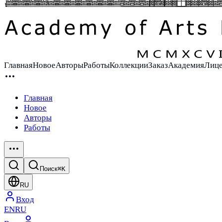
Главная
Новое
Авторы
Работы
Коллекции
Заказ
Академия
Лиц
Главная
Новое
Авторы
Работы
Поиск
⌘K
RU
Вход
EN
RU