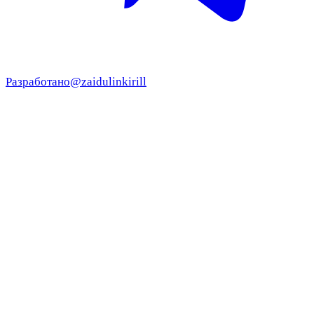
Разработано
@zaidulinkirill