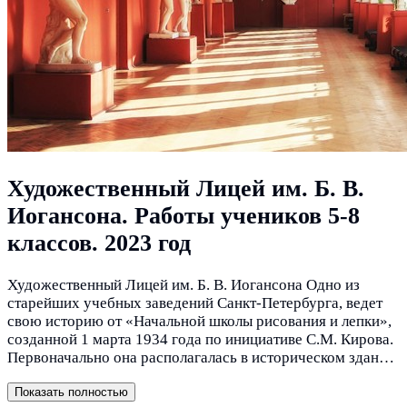
Художественный Лицей им. Б. В.
Иогансона. Работы учеников 5-8
классов. 2023 год
Художественный Лицей им. Б. В. Иогансона Одно из
старейших учебных заведений Санкт-Петербурга, ведет
свою историю от «Начальной школы рисования и лепки»,
созданной 1 марта 1934 года по инициативе С.М. Кирова.
Первоначально она располагалась в историческом здании
Академии художеств. Позже школа была переименована и
стала называться «Школой юных дарований», а с 1936
Показать полностью