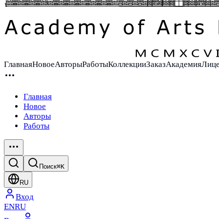
Главная
Новое
Авторы
Работы
Коллекции
Заказ
Академия
Лиц
Главная
Новое
Авторы
Работы
Поиск
⌘K
RU
Вход
EN
RU