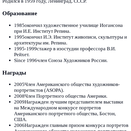
Родился в 1959 году, Ленинград, СССР.
Образование
1985
окончил художественное училище Иогансона
при И.Е. Институт Репина.
1995
окончил И.Э. Институт живописи, скульптуры и
архитектуры им. Репина.
1995-1999
стажер в изостудии профессора В.И.
Рейхет.
Since 1996
член Союза Художников России.
Награды
2005
Член Американского общества художников-
портретистов (ASOPA).
2008
Член Портретного общества Америки.
2009
Награжден лучшим представителем выставки
на Международном конкурсе портретов
Американского портретного общества, Бостон,
США.
2006
Награжден главным призом конкурса портретов