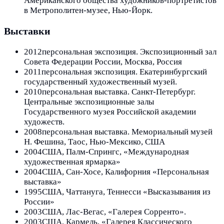
Американского общества художников-портретистов
в Метрополитен-музее, Нью-Йорк.
Выставки
2012
персональная экспозиция. Экспозиционный зал
Совета Федерации России, Москва, Россия
2011
персональная экспозиция. Екатеринбургский
государственный художественный музей.
2010
персональная выставка. Санкт-Петербург.
Центральные экспозиционные залы
Государственного музея Российской академии
художеств.
2008
персональная выставка. Мемориальный музей
Н. Фешина, Таос, Нью-Мексико, США
2004
США, Палм-Спрингс, «Международная
художественная ярмарка»
2004
США, Сан-Хосе, Калифорния «Персональная
выставка»
1995
США, Чаттануга, Теннесси «Высказывания из
России»
2003
США, Лас-Вегас, «Галерея Сорренто».
2003
США, Кармель, «Галерея Классического