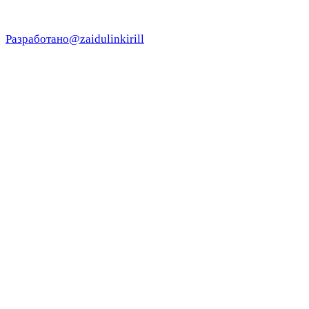
Разработано
@zaidulinkirill