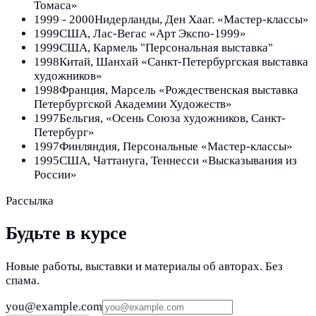
Томаса»
1999 - 2000
Нидерланды, Ден Хааг. «Мастер-классы»
1999
США, Лас-Вегас «Арт Экспо-1999»
1999
США, Кармель "Персональная выставка"
1998
Китай, Шанхай «Санкт-Петербургская выставка
художников»
1998
Франция, Марсель «Рождественская выставка
Петербургской Академии Художеств»
1997
Бельгия, «Осень Союза художников, Санкт-
Петербург»
1997
Финляндия, Персональные «Мастер-классы»
1995
США, Чаттануга, Теннесси «Высказывания из
России»
Рассылка
Будьте в курсе
Новые работы, выставки и материалы об авторах. Без
спама.
you@example.com