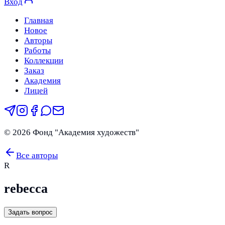
Вход
Главная
Новое
Авторы
Работы
Коллекции
Заказ
Академия
Лицей
©
2026
Фонд "Академия художеств"
Все авторы
R
rebecca
Задать вопрос