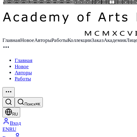
Главная
Новое
Авторы
Работы
Коллекции
Заказ
Академия
Лиц
Главная
Новое
Авторы
Работы
Поиск
⌘K
RU
Вход
EN
RU