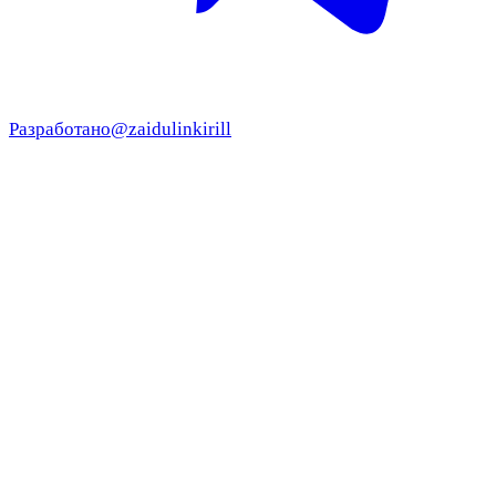
Разработано
@zaidulinkirill