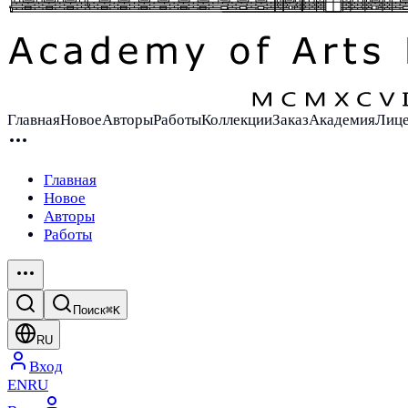
Главная
Новое
Авторы
Работы
Коллекции
Заказ
Академия
Лиц
Главная
Новое
Авторы
Работы
Поиск
⌘K
RU
Вход
EN
RU