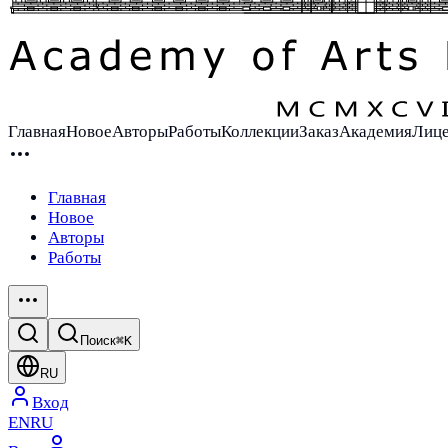
Главная
Новое
Авторы
Работы
Коллекции
Заказ
Академия
Лиц
Главная
Новое
Авторы
Работы
Поиск
⌘K
RU
Вход
EN
RU