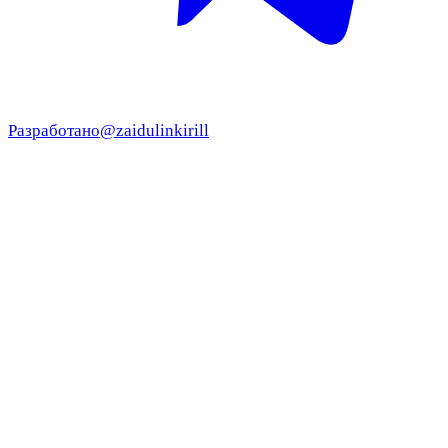
Разработано
@zaidulinkirill