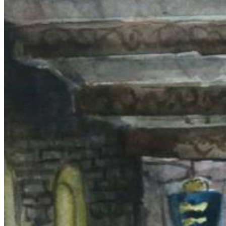
подготовку юных художников в области живописи,
скульптуры и архитектуры. Первыми педагогами школы
были профессора Академии художеств, виднейшие
российские художники. Школу курировали такие мастера
Академии как: С.В. Герасимов, Б.В.Иогансон,
Н.В.Томский, В.М.Орешников, П.П.Белоусов, Б.С.Угаров,
А.А.Мыльников. В числе выпускников лицея
М.К.Аникушин; А.П.Левитин; И.С.Глазунов; В.Ф.Загонек;
В.С.Песиков; М.М.Шемякин; В.Г.Старов;
Я.И.Крестовский; Е.Д.Мальцев; А.Г.Ерёмин; Л.Е.Кербель;
В.И.Тюленев; 3.П.Аршакуни; Э.И.Неизвестный;
В.Э.Горевой; С.Н. Репин; С.А.Кубасов; И.Г.Уралов;
А.А.Пахомов и многие другие. ....