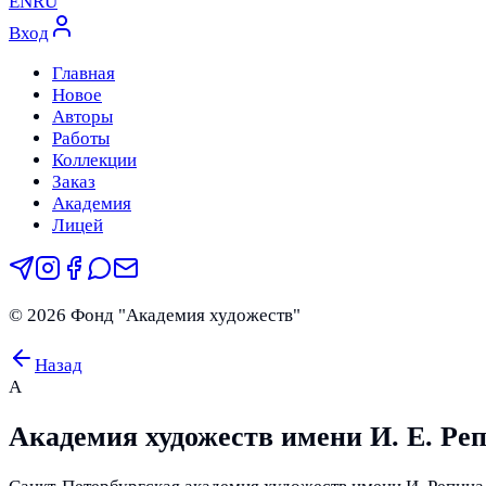
EN
RU
Вход
Главная
Новое
Авторы
Работы
Коллекции
Заказ
Академия
Лицей
©
2026
Фонд "Академия художеств"
Назад
А
Академия художеств имени И. Е. Репи